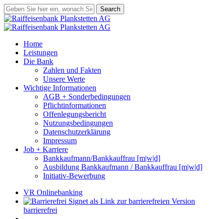
Skip
Search
to
Close
main
Search
content
search
Menu
Home
Leistungen
Die Bank
Zahlen und Fakten
Unsere Werte
Wichtige Informationen
AGB + Sonderbedingungen
Pflichtinformationen
Offenlegungsbericht
Nutzungsbedingungen
Datenschutzerklärung
Impressum
Job + Karriere
Bankkaufmann/Bankkauffrau [m|w|d]
Ausbildung Bankkaufmann / Bankkauffrau [m|w|d]
Initiativ-Bewerbung
VR Onlinebanking
barrierefrei
search