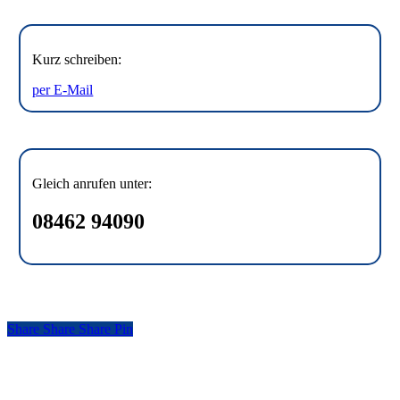
Kurz schreiben:
per E-Mail
Gleich anrufen unter:
08462 94090
Share
Share
Share
Share
Pin