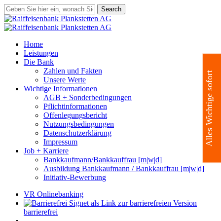
Skip
Search
to
Close
main
Search
content
search
Menu
Home
Leistungen
Die Bank
Zahlen und Fakten
Alles Wichtige sofort
Unsere Werte
Wichtige Informationen
AGB + Sonderbedingungen
Pflichtinformationen
Offenlegungsbericht
Nutzungsbedingungen
Datenschutzerklärung
Impressum
Job + Karriere
Bankkaufmann/Bankkauffrau [m|w|d]
Ausbildung Bankkaufmann / Bankkauffrau [m|w|d]
Initiativ-Bewerbung
VR Onlinebanking
barrierefrei
search