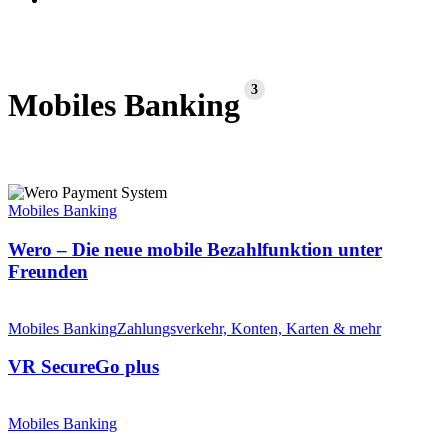
3
Mobiles Banking
Wero
–
Mobiles Banking
Die
neue
Wero – Die neue mobile Bezahlfunktion unter
mobile
Freunden
Bezahlfunktion
unter
VR
Freunden
SecureGo
Mobiles Banking
Zahlungsverkehr, Konten, Karten & mehr
plus
VR SecureGo plus
VR
Banking
Mobiles Banking
App